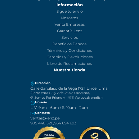
Somos una empresa importadora y comercializadora de productos
para los amantes del mundo audiovisual y la tecnología. Equipamo
a creativos y emprendedores desde el 2013. Somos distribuidores y
comercializadores oficiales en Perú de las marcas Canon, DJI,
Weifeng, Yongnuo, Feiyutech, Godox, Boya, Duracell, Sandisk,
Kingston, Seagate, Kenko, Nexus y Sony.
Información
Sigue tu envío
Nosotros
Venta Empresas
Garantía Lenz
Servicios
Beneficios Bancos
Términos y Condiciones
Cambios y Devoluciones
Libro de Reclamaciones
Nuestra tienda