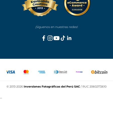
Dirección
Calle Garcilaso de la Vega 1721, Lince, Lima.
(Entre cdras. 6 y 7 de la Av. Canevaro)
🐶 Somos Pet Friendly · 🇺🇸 We speak english
Horario
L-V: 9am - 6pm / S: 10am - 2pm
Contacto
ventas@lenz.pe
905 448 520
964 694 693
/
¡Síguenos en nuestras redes!