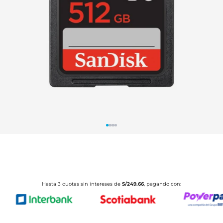
Ir al producto 1
Ir al producto 2
Ir al producto 3
Ir al producto 4
Hasta 3 cuotas sin intereses de
S/249.66
, pagando con: