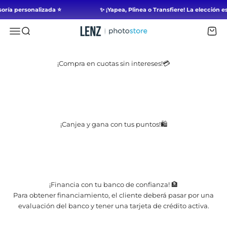
Saltar al contenido
oría personalizada ⭐
✨ ¡Yapea, Plinea o Transfiere! La elecci
Lenz Photo Store - Perú
Abrir Navegación
Abrir búsqueda
Abr
¡Compra en cuotas sin intereses!💳
¡Canjea y gana con tus puntos!🛍️
¡Financia con tu banco de confianza! 🏦
Para obtener financiamiento, el cliente deberá pasar por una
evaluación del banco y tener una tarjeta de crédito activa.