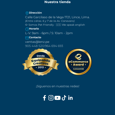
Términos y Condiciones
Cambios y Devoluciones
Libro de Reclamaciones
Nuestra tienda
Dirección
Calle Garcilaso de la Vega 1721, Lince, Lima.
(Entre cdras. 6 y 7 de la Av. Canevaro)
🐶 Somos Pet Friendly · 🇺🇸 We speak english
Horario
L-V: 9am - 6pm / S: 10am - 2pm
Contacto
ventas@lenz.pe
905 448 520
964 694 693
/
¡Síguenos en nuestras redes!