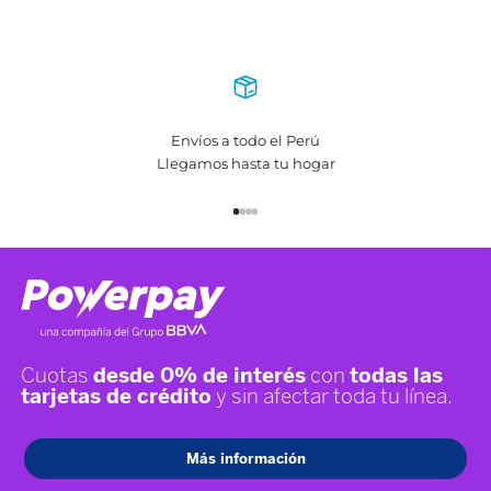
Envíos a todo el Perú
Llegamos hasta tu hogar
Ir al producto 1
Ir al producto 2
Ir al producto 3
Ir al producto 4