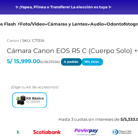
✨ ¡Yapea, Plinea o Transfiere! La elección es tuya ✨
ecios Flash ⚡
Foto/Video
Cámaras y Lentes
Audio
Odontof
Canon
‎ |‎
SKU: C7131A
Cámara Canon EOS R5 C (Cuerpo Solo
Precio de oferta
S/ 15,999.00
Precio regular
S/ 19,717.00
A pedido
19% Dcto.
¡Elige tu kit de accesorios!:
Kit Básico
S/ 15999
Hasta 3 cuotas sin intereses de
S