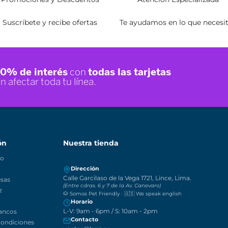
Promociones y Descuentos
Atención Especiali
Suscríbete y recibe ofertas
Te ayudamos en lo que 
ación
Nuestra tienda
 envío