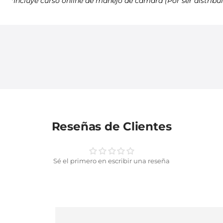
*Foto referencial del maletín sujeto a stock.
*Garantía Canon 12 meses.
*Incluye curso online de manejo de cámara (Por ser dis
Reseñas de Clientes
Sé el primero en escribir una reseña