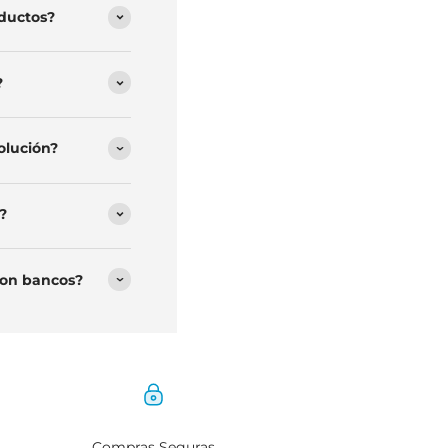
os productos?
cemos?
o devolución?
frecen?
nibles con bancos?