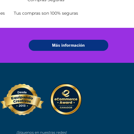
zada
Compras Seguras
necesites
Tus compras son 100% seguras