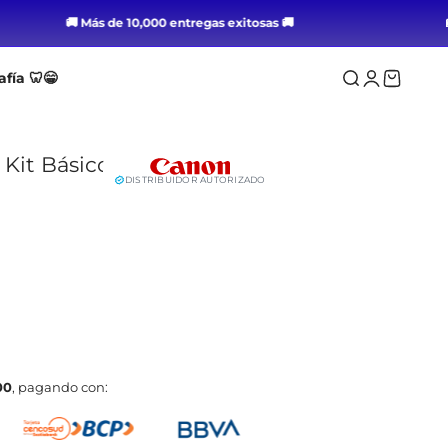
🚚 Más de 10,000 entregas exitosas 🚚
Abrir
Ab
otografía 🦷😁
) + Kit Básico de Accesorios
DISTRIBUIDOR AUTORIZADO
/5,333.00
, pagando con: