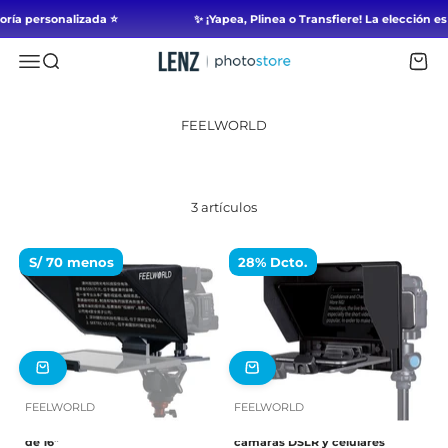
Saltar al contenido
oría personalizada ⭐
✨ ¡Yapea, Plinea o Transfiere! La elecció
Lenz Photo Store - Perú
Abrir Navegación
Abrir búsqueda
Abr
3 artículos
S/ 70 menos
28% Dcto.
FEELWORLD
FEELWORLD