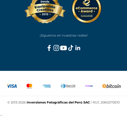
L-V: 9am - 6pm / S: 10am - 2pm
Contacto
ventas@lenz.pe
905 448 520
964 694 693
/
¡Síguenos en nuestras redes!