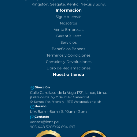
para los amantes del mundo audiovisual y la tecnología. Equipamo
a creativos y emprendedores desde el 2013. Somos distribuidores y
comercializadores oficiales en Perú de las marcas Canon, DJI,
Weifeng, Yongnuo, Feiyutech, Godox, Boya, Duracell, Sandisk,
Kingston, Seagate, Kenko, Nexus y Sony.
Información
Sigue tu envío
Nosotros
Venta Empresas
Garantía Lenz
Servicios
Beneficios Bancos
Términos y Condiciones
Cambios y Devoluciones
Libro de Reclamaciones
Nuestra tienda
Dirección
Calle Garcilaso de la Vega 1721, Lince, Lima.
(Entre cdras. 6 y 7 de la Av. Canevaro)
🐶 Somos Pet Friendly · 🇺🇸 We speak english
Horario